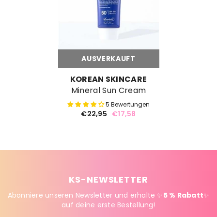
AUSVERKAUFT
MARKE:
KOREAN SKINCARE
Mineral Sun Cream
5 Bewertungen
€22,95
€17,58
KS-NEWSLETTER
Abonniere unseren Newsletter und erhalte ✨
5 % Rabatt
✨
auf deine erste Bestellung!