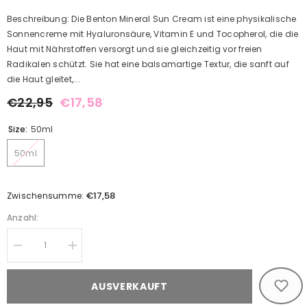
Beschreibung: Die Benton Mineral Sun Cream ist eine physikalische
Sonnencreme mit Hyaluronsäure, Vitamin E und Tocopherol, die die
Haut mit Nährstoffen versorgt und sie gleichzeitig vor freien
Radikalen schützt. Sie hat eine balsamartige Textur, die sanft auf
die Haut gleitet,...
€22,95
€17,58
Size:
50ml
50ml
€17,58
Zwischensumme:
Anzahl:
Decrease
Increase
quantity
quantity
for
for
Mineral
Mineral
AUSVERKAUFT
Sun
Sun
Cream
Cream