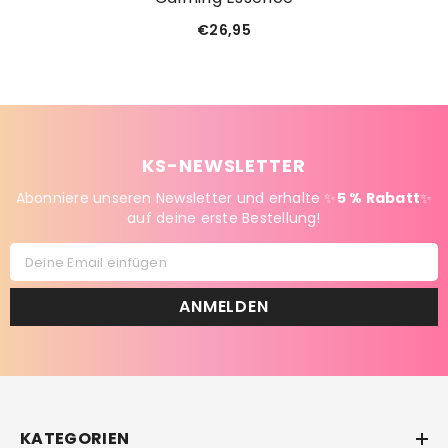
Calming Essence
€26,95
KS-NEWSLETTER
Abonniere unseren Newsletter und erhalte ✨
5 % Rabatt
✨
auf deine erste Bestellung!
Deine Email einfügen
ANMELDEN