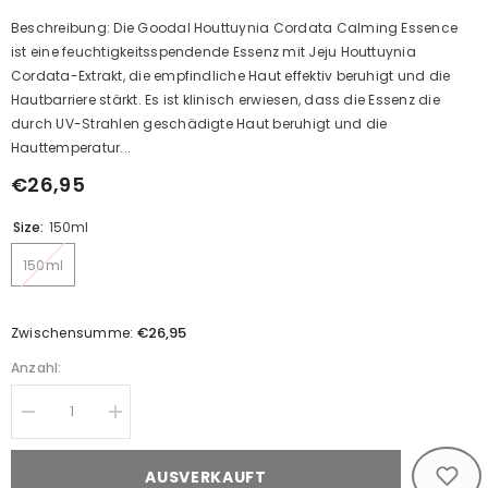
Beschreibung: Die Goodal Houttuynia Cordata Calming Essence
ist eine feuchtigkeitsspendende Essenz mit Jeju Houttuynia
Cordata-Extrakt, die empfindliche Haut effektiv beruhigt und die
Hautbarriere stärkt. Es ist klinisch erwiesen, dass die Essenz die
durch UV-Strahlen geschädigte Haut beruhigt und die
Hauttemperatur...
€26,95
Size:
150ml
150ml
€26,95
Zwischensumme:
Anzahl:
Decrease
Increase
quantity
quantity
for
for