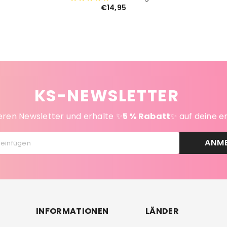
€14,95
KS-NEWSLETTER
ren Newsletter und erhalte ✨
5 % Rabatt
✨ auf deine e
ANM
 einfügen
INFORMATIONEN
LÄNDER