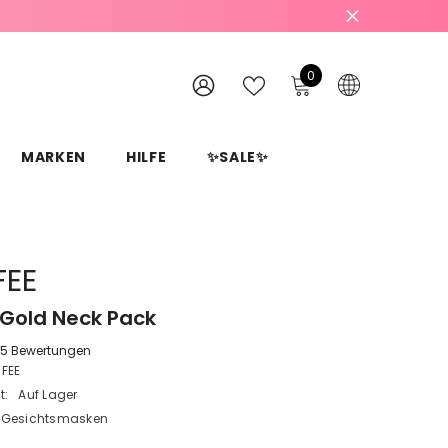
0
0
Produkte
WISH
EINLOGGEN
LISTS
MARKEN
HILFE
✨SALE✨
FEE
 Gold Neck Pack
5 Bewertungen
TFEE
t:
Auf Lager
Gesichtsmasken