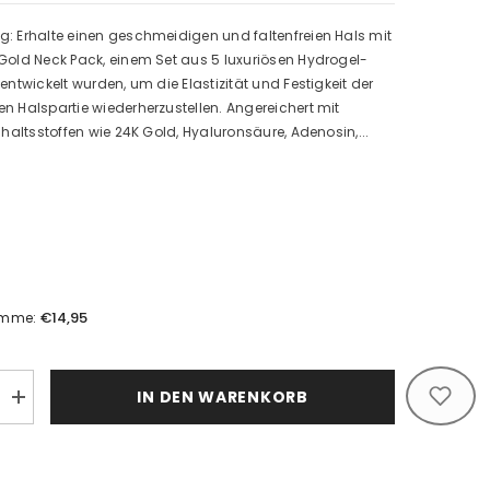
: Erhalte einen geschmeidigen und faltenfreien Hals mit
Gold Neck Pack, einem Set aus 5 luxuriösen Hydrogel-
 entwickelt wurden, um die Elastizität und Festigkeit der
n Halspartie wiederherzustellen. Angereichert mit
Inhaltsstoffen wie 24K Gold, Hyaluronsäure, Adenosin,...
€14,95
umme:
IN DEN WARENKORB
Increase
quantity
for
Petifée
Gold
Neck