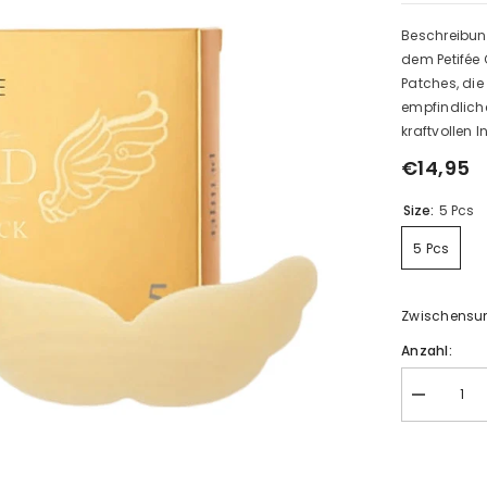
Beschreibung
dem Petifée 
Patches, die
empfindliche
kraftvollen 
€14,95
Size:
5 Pcs
5 Pcs
Zwischens
Anzahl:
Decrease
quantity
for
Petifée
Gold
Neck