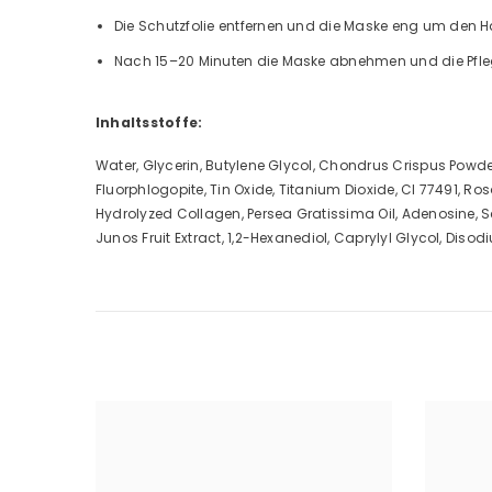
Die Schutzfolie entfernen und die Maske eng um den Ha
Nach 15–20 Minuten die Maske abnehmen und die Pfleg
Inhaltsstoffe:
Water, Glycerin, Butylene Glycol, Chondrus Crispus Powd
Fluorphlogopite, Tin Oxide, Titanium Dioxide, CI 77491, Ro
Hydrolyzed Collagen, Persea Gratissima Oil, Adenosine, Scu
Junos Fruit Extract, 1,2-Hexanediol, Caprylyl Glycol, Dis