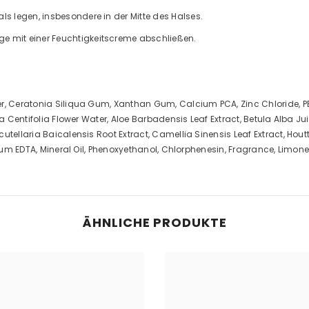
ls legen, insbesondere in der Mitte des Halses.
e mit einer Feuchtigkeitscreme abschließen.
er, Ceratonia Siliqua Gum, Xanthan Gum, Calcium PCA, Zinc Chloride, 
sa Centifolia Flower Water, Aloe Barbadensis Leaf Extract, Betula Alba Jui
tellaria Baicalensis Root Extract, Camellia Sinensis Leaf Extract, Houtt
odium EDTA, Mineral Oil, Phenoxyethanol, Chlorphenesin, Fragrance, Limon
ÄHNLICHE PRODUKTE