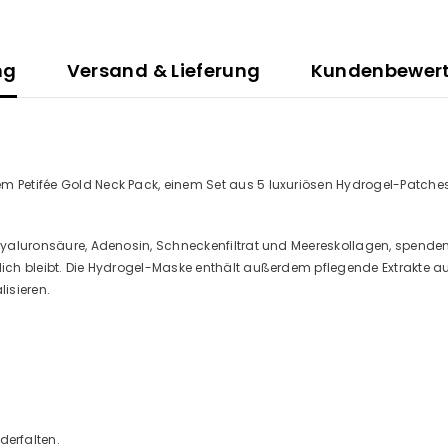
Pack
ng
Versand & Lieferung
Kundenbewer
 Petifée Gold Neck Pack, einem Set aus 5 luxuriösen Hydrogel-Patches, 
 Hyaluronsäure, Adenosin, Schneckenfiltrat und Meereskollagen, spenden 
dlich bleibt. Die Hydrogel-Maske enthält außerdem pflegende Extrakte au
lisieren.
erfalten.