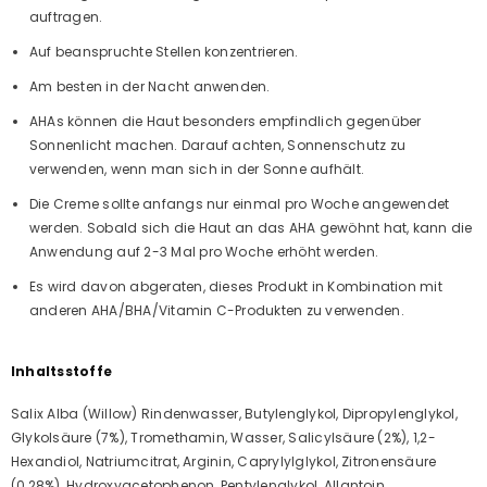
auftragen.
Auf beanspruchte Stellen konzentrieren.
Am besten in der Nacht anwenden.
AHAs können die Haut besonders empfindlich gegenüber
Sonnenlicht machen. Darauf achten, Sonnenschutz zu
verwenden, wenn man sich in der Sonne aufhält.
Die Creme sollte anfangs nur einmal pro Woche angewendet
werden. Sobald sich die Haut an das AHA gewöhnt hat, kann die
Anwendung auf 2-3 Mal pro Woche erhöht werden.
Es wird davon abgeraten, dieses Produkt in Kombination mit
anderen AHA/BHA/Vitamin C-Produkten zu verwenden.
Inhaltsstoffe
Salix Alba (Willow) Rindenwasser, Butylenglykol, Dipropylenglykol,
Glykolsäure (7%), Tromethamin, Wasser, Salicylsäure (2%), 1,2-
Hexandiol, Natriumcitrat, Arginin, Caprylylglykol, Zitronensäure
(0,28%), Hydroxyacetophenon, Pentylenglykol, Allantoin,