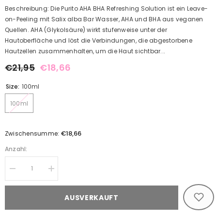
Beschreibung: Die Purito AHA BHA Refreshing Solution ist ein Leave-
on-Peeling mit Salix alba Bar Wasser, AHA und BHA aus veganen
Quellen. AHA (Glykolsäure) wirkt stufenweise unter der
Hautoberfläche und löst die Verbindungen, die abgestorbene
Hautzellen zusammenhalten, um die Haut sichtbar...
€21,95
€18,66
Size:
100ml
100ml
€18,66
Zwischensumme:
Anzahl:
Decrease
Increase
quantity
quantity
for
for
AHA
AHA
AUSVERKAUFT
BHA
BHA
Refreshing
Refreshing
Solution
Solution